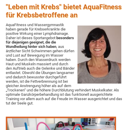
"Leben mit Krebs" bietet AquaFitness
für Krebsbetroffene an
AquaFitness und Wassergymnastik
haben gerade für Krebserkrankte die
positive Wirkung einer Lymphdrainage.
Daher ist dieses Sportangebot
besonders
für diejenigen geeignet, die die
Wundheilung hinter sich haben
, aus
ärztlicher Sicht Schwimmen gehen dürfen
und Lust auf Bewegung im Wasser
haben. Durch den Wasserdruck werden
Haut und Muskeln massiert und durch
den Auftrieb auch die Gelenke und Bänder
entlastet. Obwohl die Übungen langsamer
und dadurch bewusster durchgeführt
werden, ist die Fettverbrennung ist bei
gleicher Anstrengung höher als auf dem
„Trockenen“ und die höhere Durchblutung verhindert Muskelkater. Als
optimale Ganzkörperbehandlung ist das funktionell ausgerichtete
Training vor allem auch auf die Freude im Wasser ausgerichtet und das
tut der Seele gut.