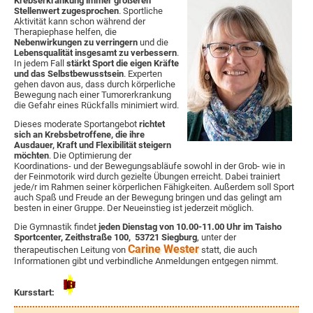
Krebserkrankung immer größeren
Stellenwert zugesprochen
. Sportliche
Aktivität kann schon während der
Therapiephase helfen, die
Nebenwirkungen zu verringern
und die
Lebensqualität insgesamt zu verbessern
.
In jedem Fall
stärkt Sport die eigen Kräfte
und das Selbstbewusstsein
. Experten
gehen davon aus, dass durch körperliche
Bewegung nach einer Tumorerkrankung
die Gefahr eines Rückfalls minimiert wird.
Dieses moderate Sportangebot
richtet
sich an Krebsbetroffene, die ihre
Ausdauer, Kraft und Flexibilität steigern
möchten
. Die Optimierung der
Koordinations- und der Bewegungsabläufe sowohl in der Grob- wie in
der Feinmotorik wird durch gezielte Übungen erreicht. Dabei trainiert
jede/r im Rahmen seiner körperlichen Fähigkeiten. Außerdem soll Sport
auch Spaß und Freude an der Bewegung bringen und das gelingt am
besten in einer Gruppe. Der Neueinstieg ist jederzeit möglich.
Die Gymnastik findet
jeden Dienstag von 10.00-11.00 Uhr im Taisho
Sportcenter, Zeithstraße 100, 53721 Siegburg
, unter der
Carine Wester
therapeutischen Leitung von
statt, die auch
Informationen gibt und verbindliche Anmeldungen entgegen nimmt.
Kursstart: