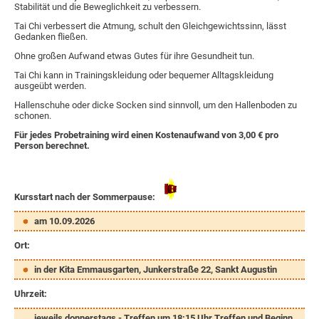
Stabilität und die Beweglichkeit zu verbessern.
Tai Chi verbessert die Atmung, schult den Gleichgewichtssinn, lässt
Gedanken fließen.
Ohne großen Aufwand etwas Gutes für ihre Gesundheit tun.
Tai Chi kann in Trainingskleidung oder bequemer Alltagskleidung
ausgeübt werden.
Hallenschuhe oder dicke Socken sind sinnvoll, um den Hallenboden zu
schonen.
Für jedes Probetraining wird einen Kostenaufwand von 3,00 € pro
Person berechnet.
Kursstart nach der Sommerpause:
am 10.09.2026
Ort:
in der Kita Emmausgarten, Junkerstraße 22, Sankt Augustin
Uhrzeit:
jeweils donnerstags - Treffen um 18:15 Uhr Treffen und Beginn