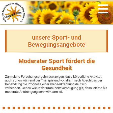
Veranstaltungen
Informationen
Nachrichten
Der Verein
Was war
Rückblicke
Vereinsgeschichte
Links
Archiv
Satzung & Beitragsordnung
aus der Presse
unsere Sport- und
Bewegungsangebote
Vorstand
Flyer
Ansprechpartner
Newsletter
Moderater Sport fördert die
Gesundheit
Ehrenmitglieder
aus den Medien
Zahlreiche Forschungsergebnisse zeigen, dass körperliche Aktivität,
auch schon während der Therapie und vor allem nach Abschluss der
Ziele & Aufgaben
zertifizierte Krebszentren
Behandlung die Prognose einer Krebserkrankung deutlich
verbessert. Genau wie in der Krankheitsvorbeugung gilt, dass leichte bis
moderate Anstrengung sehr wirksam ist.
Spenden & Fördern