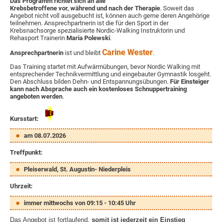
Das Programm richtet sich an alle
Krebsbetroffene vor, während und nach der Therapie
. Soweit das
Angebot nicht voll ausgebucht ist, können auch gerne deren Angehörige
teilnehmen. Ansprechpartnerin ist die für den Sport in der
Krebsnachsorge spezialisierte Nordic-Walking Instruktorin und
Rehasport Trainerin
Maria Polewski
.
Carine Wester
Ansprechpartnerin
ist und bleibt
.
Das Training startet mit Aufwärmübungen, bevor Nordic Walking mit
entsprechender Technikvermittlung und eingebauter Gymnastik losgeht.
Den Abschluss bilden Dehn- und Entspannungsübungen.
Für Einsteiger
kann nach Absprache auch ein kostenloses Schnuppertraining
angeboten werden
.
Kursstart:
am 08.07.2026
Treffpunkt:
Pleiserwald, St. Augustin- Niederpleis
Uhrzeit:
immer mittwochs von 09:15 - 10:45 Uhr
Das Angebot ist fortlaufend,
somit ist jederzeit ein Einstieg