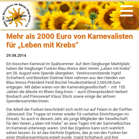
Veranstaltungen
Informationen
Nachrichten
Der Verein
Angebote
psychosoziale Unterstützung
Was war
Rückblicke
Vereinsgeschichte
Links
Mehr als 2000 Euro von Karnevalisten
Selbsthilfegruppen
Archiv
Satzung & Beitragsordnung
aus der Presse
für „Leben mit Krebs“
soziale Beratung & Information
Vorstand
Flyer
29.08.2014
Ein bisschen Karneval im Spätsommer: Auf dem Siegburger Marktplatz
haben die Siegburger Funken Blau-Weiss dem Verein „Leben mit Krebs“
Sport & Bewegung
Ansprechpartner
Newsletter
am 28. August eine Spende übergeben. Vereinsvorsitzende Ingrid
Schürheck und Beisitzer Dietmar Klein nahmen aus den Händen von
Blau-Weiss-Präsident Ferdi Büchel freudestrahlend 2.069,08 Euro
kreatives Gestalten
Ehrenmitglieder
aus den Medien
entgegen. Mit dabei waren von der Karnevalsgesellschaft – mit 155
Jahren die älteste im Rhein-Sieg-Kreis – auch Ehrenpräsident Herbert
Bosbach und Pressewart Klaus Stock sowie einige der aktiven
Ernährung
Ziele & Aufgaben
zertifizierte Krebszentren
Spendensammler/innen.
Die Arbeit der Funken beschränkt sich nicht nur auf Feiern in der fünften
Jahreszeit. Die Truppe ist immer wieder für caritative Einrichtungen im
Entspannung
Spenden & Fördern
Einsatz. So auch in diesem Jahr, als junge Mitglieder der Gesellschaft
für den Verein „Leben mit Krebs“ an zwei Tagen mit der Sammelbüchse
im Karneval unterwegs waren. Und das Ergebnis kann sich wahrlich
sehen lassen. Es ist das höchste Ergebnis, das je von den Funken bei
einer Straßensammlung erzielt wurde. Ingrid Schürheck und ihre