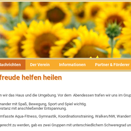
Nachrichten
Der Verein
Informationen
Partner & Förderer
reude helfen heilen
 wir das Haus und die Umgebung. Vor dem Abendessen trafen wir uns im Gr
nander mit Spaß, Bewegung, Sport und Spiel wichtig.
istanz mit anschließender Entspannung.
mfasste Aqua-Fitness, Gymnastik, Koordinationstraining, Walken/NW, Wander
erecht zu werden, gab es zwei Gruppen mit unterschiedlichem Schweregrad un