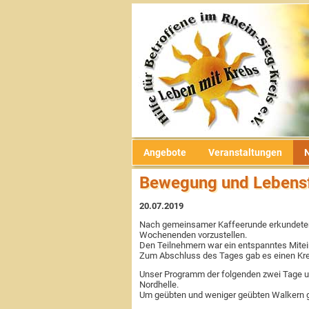
Veranstaltungen
Informationen
Nachrichten
Der Verein
Angebote
psychosoziale Unterstützung
Was war
Rückblicke
Vereinsgeschichte
Links
Selbsthilfegruppen
Archiv
Satzung & Beitragsordnung
aus der Presse
soziale Beratung & Information
Vorstand
Flyer
Angebote
Veranstaltungen
Sport & Bewegung
Ansprechpartner
Newsletter
Bewegung und Lebensf
kreatives Gestalten
Ehrenmitglieder
aus den Medien
20.07.2019
Ernährung
Ziele & Aufgaben
zertifizierte Krebszentren
Nach gemeinsamer Kaffeerunde erkundeten
Wochenenden vorzustellen.
Den Teilnehmern war ein entspanntes Mitei
Zum Abschluss des Tages gab es einen Kre
Entspannung
Spenden & Fördern
Unser Programm der folgenden zwei Tage u
Nordhelle.
Um geübten und weniger geübten Walkern g