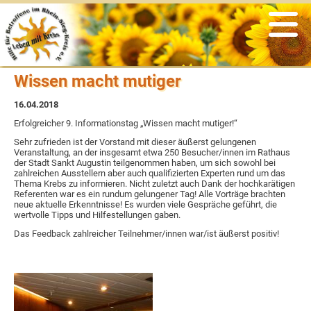
Veranstaltungen
Informationen
Nachrichten
Der Verein
Angebote
psychosoziale Unterstützung
Was war
Rückblicke
Vereinsgeschichte
Links
Wissen macht mutiger
Selbsthilfegruppen
Archiv
Satzung & Beitragsordnung
aus der Presse
16.04.2018
soziale Beratung & Information
Vorstand
Flyer
Erfolgreicher 9. Informationstag „Wissen macht mutiger!“
Sehr zufrieden ist der Vorstand mit dieser äußerst gelungenen
Veranstaltung, an der insgesamt etwa 250 Besucher/innen im Rathaus
Sport & Bewegung
Ansprechpartner
Newsletter
der Stadt Sankt Augustin teilgenommen haben, um sich sowohl bei
zahlreichen Ausstellern aber auch qualifizierten Experten rund um das
Thema Krebs zu informieren. Nicht zuletzt auch Dank der hochkarätigen
kreatives Gestalten
Ehrenmitglieder
aus den Medien
Referenten war es ein rundum gelungener Tag! Alle Vorträge brachten
neue aktuelle Erkenntnisse! Es wurden viele Gespräche geführt, die
wertvolle Tipps und Hilfestellungen gaben.
Ernährung
Ziele & Aufgaben
zertifizierte Krebszentren
Das Feedback zahlreicher Teilnehmer/innen war/ist äußerst positiv!
Entspannung
Spenden & Fördern