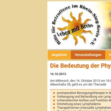
Veranstaltungen
Informationen
Nachrichten
Der Verein
Angebote
psychosoziale Unterstützung
Was war
Rückblicke
Vereinsgeschichte
Links
Selbsthilfegruppen
Archiv
Satzung & Beitragsordnung
aus der Presse
soziale Beratung & Information
Vorstand
Flyer
Angebote
Veranstaltungen
Sport & Bewegung
Ansprechpartner
Newsletter
Die Bedeutung der Phy
kreatives Gestalten
Ehrenmitglieder
aus den Medien
16.10.2013
Ernährung
Ziele & Aufgaben
zertifizierte Krebszentren
Am Mittwoch, den 16. Oktober 2013 um 18.00
Alleestraße 28, geht es um die Thematik
Entspannung
Spenden & Fördern
postoperative Bewegungstherapie in d
Vorbeugung und Behandlung von Ly
schematischer Aufbau und Funktion 
Entstehung eines Lymphödems
Therapieformen (manuelle Lymphdrain