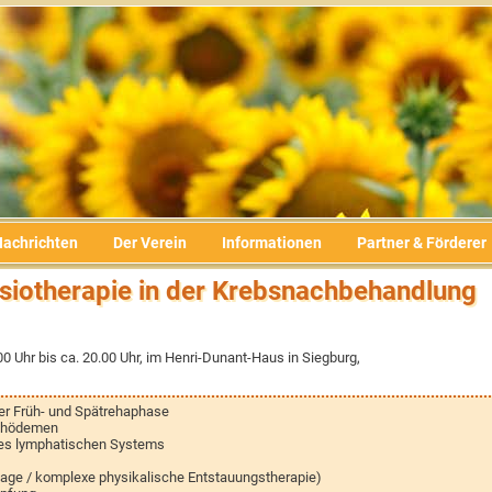
Nachrichten
Der Verein
Informationen
Partner & Förderer
siotherapie in der Krebsnachbehandlung
 Uhr bis ca. 20.00 Uhr, im Henri-Dunant-Haus in Siegburg,
er Früh- und Spätrehaphase
mphödemen
des lymphatischen Systems
age / komplexe physikalische Entstauungstherapie)