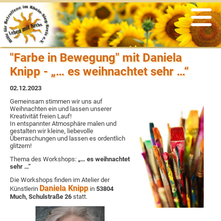
Veranstaltungen
Informationen
Nachrichten
Der Verein
Angebote
psychosoziale Unterstützung
Was war
Rückblicke
Vereinsgeschichte
Links
"Farbe in Bewegung" mit Daniela
Selbsthilfegruppen
Archiv
Satzung & Beitragsordnung
aus der Presse
Knipp - „… es weihnachtet sehr …“
soziale Beratung & Information
Vorstand
Flyer
02.12.2023
Gemeinsam stimmen wir uns auf
Weihnachten ein und lassen unserer
Sport & Bewegung
Ansprechpartner
Newsletter
Kreativität freien Lauf!
In entspannter Atmosphäre malen und
gestalten wir kleine, liebevolle
kreatives Gestalten
Ehrenmitglieder
aus den Medien
Überraschungen und lassen es ordentlich
glitzern!
Thema des Workshops:
„… es weihnachtet
Ernährung
Ziele & Aufgaben
zertifizierte Krebszentren
sehr …“
Die Workshops finden im Atelier der
Entspannung
Spenden & Fördern
Daniela Knipp
Künstlerin
in
53804
Much, Schulstraße 26
statt.