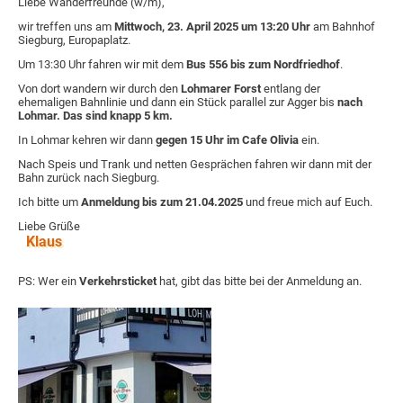
Liebe Wanderfreunde (w/m),
wir treffen uns am
Mittwoch, 23. April 2025 um 13:20 Uhr
am Bahnhof
Siegburg, Europaplatz.
Um 13:30 Uhr fahren wir mit dem
Bus 556 bis zum Nordfriedhof
.
Von dort wandern wir durch den
Lohmarer Forst
entlang der
ehemaligen Bahnlinie und dann ein Stück parallel zur Agger bis
nach
Lohmar. Das sind knapp 5 km.
In Lohmar kehren wir dann
gegen 15 Uhr im Cafe Olivia
ein.
Nach Speis und Trank und netten Gesprächen fahren wir dann mit der
Bahn zurück nach Siegburg.
Ich bitte um
Anmeldung bis zum 21.04.2025
und freue mich auf Euch.
Liebe Grüße
Klaus
PS: Wer ein
Verkehrsticket
hat, gibt das bitte bei der Anmeldung an.