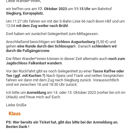
Liebe Wander*innen,
wir treffen uns am
17. Oktober 2023
um
11:15 Uhr
am Bahnhof
Siegburg, Europaplatz.
Um 11:27 Uhr fahren wir mit der S-Bahn Linie 66 nach Bonn Hbf und um
12:04
mit dem Zug weiter nach Brühl
.
Dort haben wir zunächst Gelegenheit zum Mittagessen.
Anschließend besichtigen wir
Schloss Augustusburg
(5,50 €) und
gehen
eine Runde durch den Schlosspar
k. Danach
schlendern wir
durch die Fußgängerzone
.
Die fitten Wander*innen können in dieser Zeit alternativ auch
noch zum
Jagdschloss Falkenlust wandern
.
Vor der Rückfahrt gibt es noch Gelegenheit zu einer
Tasse Kaffee oder
Tee (ggf. mit Kuchen ?)
Nach Speis und Trank und netten Gesprächen
fahren wir dann mit dem Zug nach Siegburg zurück. Voraussichtlich
sind wir zwischen 18 und 18:30 Uhr zurück.
Ich bitte um
Anmeldung
am 14. oder 15. Oktober 2023 (vorher bin ich im
Urlaub) und freue mich auf Euch.
Liebe Grüße
Klaus
PS: Wer bereits ein Ticket hat, gibt das bitte bei der Anmeldung an.
Besten Dank !