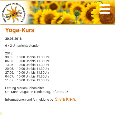
Veranstaltungen
Informationen
Nachrichten
Der Verein
Angebote
psychosoziale Unterstützung
Was war
Rückblicke
Vereinsgeschichte
Links
Yoga-Kurs
Selbsthilfegruppen
Archiv
Satzung & Beitragsordnung
aus der Presse
30.05.2018
soziale Beratung & Information
Vorstand
Flyer
6 x 2 Unterrichtsstunden
2018:
30.05. 10.00 Uhr bis 11.30Uhr
Sport & Bewegung
Ansprechpartner
Newsletter
06.06. 10.00 Uhr bis 11.30Uhr
13.06 10.00 Uhr bis 11.30Uhr
20.06. 10.00 Uhr bis 11.30Uhr
kreatives Gestalten
Ehrenmitglieder
aus den Medien
27.06. 10.00 Uhr bis 11.30Uhr
04.07. 10.00 Uhr bis 11.30Uhr
11.07. 10.00 Uhr bis 11.30Uhr
Ernährung
Ziele & Aufgaben
zertifizierte Krebszentren
Leitung Marion Schönleiter
Ort: Sankt Augustin-Niederberg, Erfurtstr. 35
Entspannung
Spenden & Fördern
Silvia Klein.
Informationen und Anmeldung bei