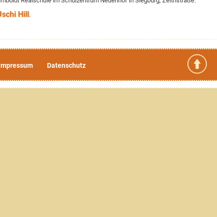
umboldt Realschule im Schulzentrum Neuenhof in Siegburg, Zeithstraße.
schi Hill
.
Impressum
Datenschutz