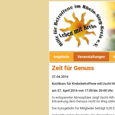
Veranstaltungen
Informationen
Nachrichten
Der Verein
Angebote
psychosoziale Unterstützung
Was war
Rückblicke
Vereinsgeschichte
Links
Selbsthilfegruppen
Archiv
Satzung & Beitragsordnung
aus der Presse
soziale Beratung & Information
Vorstand
Flyer
Angebote
Veranstaltungen
Sport & Bewegung
Ansprechpartner
Newsletter
Zeit für Genuss
kreatives Gestalten
Ehrenmitglieder
aus den Medien
27.04.2016
Ernährung
Ziele & Aufgaben
zertifizierte Krebszentren
Kochkurs für Krebsbetroffene mit Uschi Hil
am 27. April 2016
von 17:00 bis 20:00 Uhr
.
Entspannung
Spenden & Fördern
In entspannter Atmosphäre zeigt Uschi Hill 
Erkrankung dem Genuss nicht im Weg steh
Die Kursgebühr für Mitglieder beträgt 5,00 E