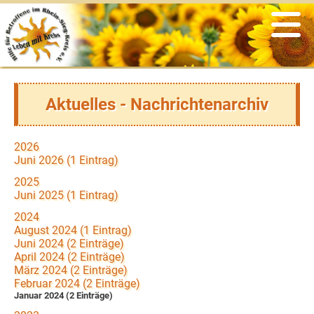
Veranstaltungen
Informationen
Der Verein
Angebote
psychosoziale Unterstützung
Was war
Vereinsgeschichte
Links
Selbsthilfegruppen
Satzung & Beitragsordnung
aus der Presse
Aktuelles - Nachrichtenarchiv
soziale Beratung & Information
Vorstand
Flyer
2026
Sport & Bewegung
Ansprechpartner
Newsletter
Juni 2026 (1 Eintrag)
2025
kreatives Gestalten
Ehrenmitglieder
aus den Medien
Juni 2025 (1 Eintrag)
2024
Ernährung
Ziele & Aufgaben
zertifizierte Krebszentren
August 2024 (1 Eintrag)
Juni 2024 (2 Einträge)
April 2024 (2 Einträge)
Entspannung
Spenden & Fördern
März 2024 (2 Einträge)
Februar 2024 (2 Einträge)
Januar 2024 (2 Einträge)