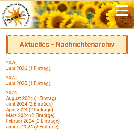
Veranstaltungen
Informationen
Der Verein
Angebote
psychosoziale Unterstützung
Was war
Vereinsgeschichte
Links
Selbsthilfegruppen
Satzung & Beitragsordnung
aus der Presse
Aktuelles - Nachrichtenarchiv
soziale Beratung & Information
Vorstand
Flyer
2026
Sport & Bewegung
Ansprechpartner
Newsletter
Juni 2026 (1 Eintrag)
2025
kreatives Gestalten
Ehrenmitglieder
aus den Medien
Juni 2025 (1 Eintrag)
2024
Ernährung
Ziele & Aufgaben
zertifizierte Krebszentren
August 2024 (1 Eintrag)
Juni 2024 (2 Einträge)
April 2024 (2 Einträge)
Entspannung
Spenden & Fördern
März 2024 (2 Einträge)
Februar 2024 (2 Einträge)
Januar 2024 (2 Einträge)