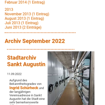
Februar 2014 (1 Eintrag)
2013
November 2013 (1 Eintrag)
August 2013 (1 Eintrag)
Juli 2013 (1 Eintrag)
Juni 2013 (2 Einträge)
Archiv September 2022
Stadtarchiv
Sankt Augustin
11.09.2022
Aufgrund des
Bekanntheitsgrades von
Ingrid Schürheck
und
der langjährigen
Vereinsadresse in Sankt
Augustin hat die Stadt eine
sehr bemerkenswerte